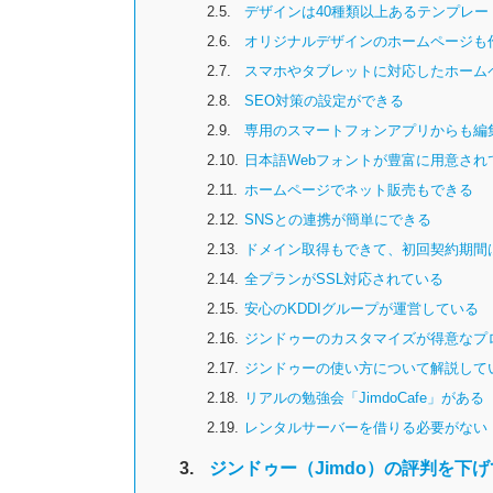
2.5.
デザインは40種類以上あるテンプレー
2.6.
オリジナルデザインのホームページも
2.7.
スマホやタブレットに対応したホーム
2.8.
SEO対策の設定ができる
2.9.
専用のスマートフォンアプリからも編
2.10.
日本語Webフォントが豊富に用意され
2.11.
ホームページでネット販売もできる
2.12.
SNSとの連携が簡単にできる
2.13.
ドメイン取得もできて、初回契約期間
2.14.
全プランがSSL対応されている
2.15.
安心のKDDIグループが運営している
2.16.
ジンドゥーのカスタマイズが得意なプ
2.17.
ジンドゥーの使い方について解説して
2.18.
リアルの勉強会「JimdoCafe」がある
2.19.
レンタルサーバーを借りる必要がない
3.
ジンドゥー（Jimdo）の評判を下