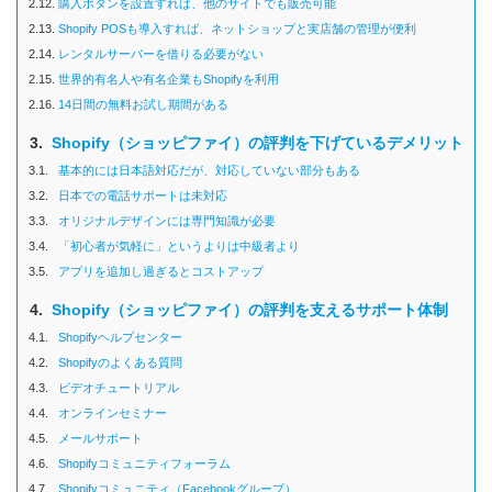
2.12.
購入ボタンを設置すれば、他のサイトでも販売可能
2.13.
Shopify POSも導入すれば、ネットショップと実店舗の管理が便利
2.14.
レンタルサーバーを借りる必要がない
2.15.
世界的有名人や有名企業もShopifyを利用
2.16.
14日間の無料お試し期間がある
3.
Shopify（ショッピファイ）の評判を下げているデメリット
3.1.
基本的には日本語対応だが、対応していない部分もある
3.2.
日本での電話サポートは未対応
3.3.
オリジナルデザインには専門知識が必要
3.4.
「初心者が気軽に」というよりは中級者より
3.5.
アプリを追加し過ぎるとコストアップ
4.
Shopify（ショッピファイ）の評判を支えるサポート体制
4.1.
Shopifyヘルプセンター
4.2.
Shopifyのよくある質問
4.3.
ビデオチュートリアル
4.4.
オンラインセミナー
4.5.
メールサポート
4.6.
Shopifyコミュニティフォーラム
4.7.
Shopifyコミュニティ（Facebookグループ）