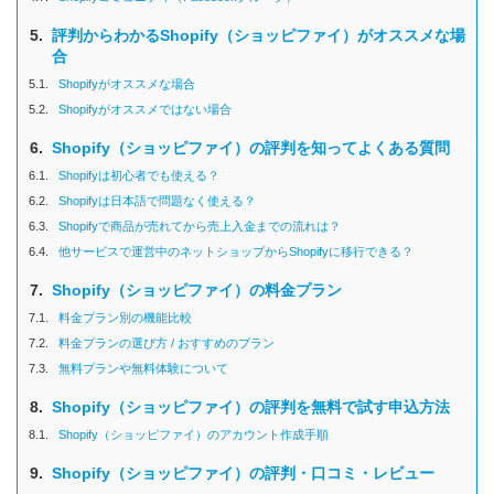
5.
評判からわかるShopify（ショッピファイ）がオススメな場
合
5.1.
Shopifyがオススメな場合
5.2.
Shopifyがオススメではない場合
6.
Shopify（ショッピファイ）の評判を知ってよくある質問
6.1.
Shopifyは初心者でも使える？
6.2.
Shopifyは日本語で問題なく使える？
6.3.
Shopifyで商品が売れてから売上入金までの流れは？
6.4.
他サービスで運営中のネットショップからShopifyに移行できる？
7.
Shopify（ショッピファイ）の料金プラン
7.1.
料金プラン別の機能比較
7.2.
料金プランの選び方 / おすすめのプラン
7.3.
無料プランや無料体験について
8.
Shopify（ショッピファイ）の評判を無料で試す申込方法
8.1.
Shopify（ショッピファイ）のアカウント作成手順
9.
Shopify（ショッピファイ）の評判・口コミ・レビュー