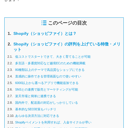
このページの目次
1.
Shopify（ショッピファイ）とは？
2.
Shopify（ショッピファイ）の評判を上げている特徴・メリ
ット
2.1.
低コストでスタートできて、大きく育てることが可能
2.2.
多言語・多通貨対応など越境ECのための機能満載
2.3.
80種類以上のテーマで高品質なショップにできる
2.4.
直感的に操作できる管理画面なので使いやすい
2.5.
6000以上から選べるアプリで機能追加できる
2.6.
SNSとの連携で販売とマーケティングが可能
2.7.
楽天市場と簡単に連携できる
2.8.
国内外で、配送面の対応がしっかりしている
2.9.
基本的なSEO対策もバッチリ
2.10.
あらゆる決済方法に対応できる
2.11.
Shopifyペイメントを利用すれば、入金サイクルが早い