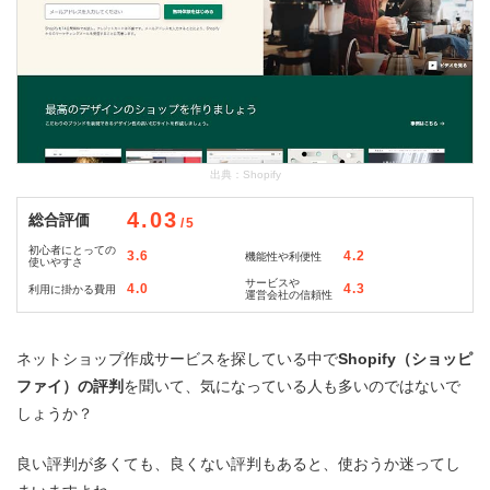
出典：
Shopify
4.03
総合評価
/5
初心者にとっての
3.6
4.2
機能性や利便性
使いやすさ
サービスや
4.0
4.3
利用に掛かる費用
運営会社の信頼性
ネットショップ作成サービスを探している中で
Shopify（ショッピ
ファイ）の評判
を聞いて、気になっている人も多いのではないで
しょうか？
良い評判が多くても、良くない評判もあると、使おうか迷ってし