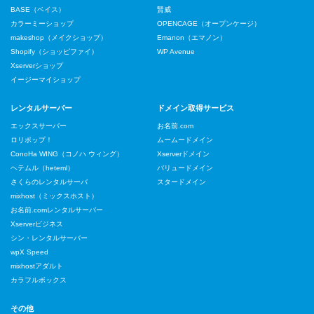
BASE（ベイス）
賢威
カラーミーショップ
OPENCAGE（オープンケージ）
makeshop（メイクショップ）
Emanon（エマノン）
Shopify（ショッピファイ）
WP Avenue
Xserverショップ
イージーマイショップ
レンタルサーバー
ドメイン取得サービス
エックスサーバー
お名前.com
ロリポップ！
ムームードメイン
ConoHa WING（コノハ ウィング）
Xserverドメイン
ヘテムル（heteml）
バリュードメイン
さくらのレンタルサーバ
スタードメイン
mixhost（ミックスホスト）
お名前.comレンタルサーバー
Xserverビジネス
シン・レンタルサーバー
wpX Speed
mixhostアダルト
カラフルボックス
その他