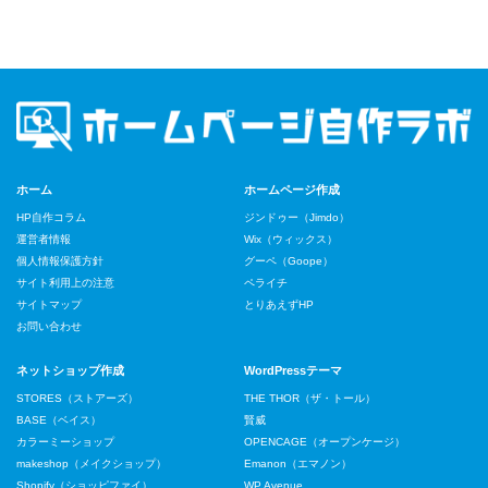
ホーム
ホームページ作成
HP自作コラム
ジンドゥー（Jimdo）
運営者情報
Wix（ウィックス）
個人情報保護方針
グーペ（Goope）
サイト利用上の注意
ペライチ
サイトマップ
とりあえずHP
お問い合わせ
ネットショップ作成
WordPressテーマ
STORES（ストアーズ）
THE THOR（ザ・トール）
BASE（ベイス）
賢威
カラーミーショップ
OPENCAGE（オープンケージ）
makeshop（メイクショップ）
Emanon（エマノン）
Shopify（ショッピファイ）
WP Avenue