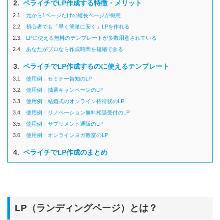
2.
ペライチでLP作成する特徴・メリット
2.1.
元から1ページだけの縦長ページが得意
2.2.
初心者でも「早く簡単に安く」LPを作れる
2.3.
LPに使える無料のテンプレートが多数用意されている
2.4.
あなたがプロなら作成時間を短縮できる
3.
ペライチでLP作成するのに使えるテンプレート
3.1.
使用例：セミナー告知のLP
3.2.
使用例：抽選キャンペーンのLP
3.3.
使用例：結婚式のオンライン招待状のLP
3.4.
使用例：リノベーション無料相談受付のLP
3.5.
使用例：サプリメント通販のLP
3.6.
使用例：オンラインヨガ教室のLP
4.
ペライチでLP作成のまとめ
LP（ランディングページ）とは？