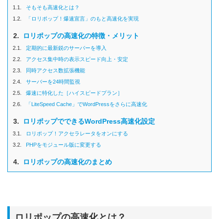
1.1.
そもそも高速化とは？
1.2.
「ロリポップ！爆速宣言」のもと高速化を実現
2.
ロリポップの高速化の特徴・メリット
2.1.
定期的に最新鋭のサーバーを導入
2.2.
アクセス集中時の表示スピード向上・安定
2.3.
同時アクセス数拡張機能
2.4.
サーバーを24時間監視
2.5.
爆速に特化した［ハイスピードプラン］
2.6.
「LiteSpeed Cache」でWordPressをさらに高速化
3.
ロリポップでできるWordPress高速化設定
3.1.
ロリポップ！アクセラレータをオンにする
3.2.
PHPをモジュール版に変更する
4.
ロリポップの高速化のまとめ
ロリポップの高速化とは？