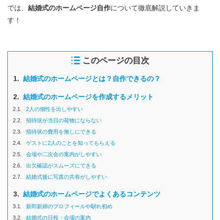
では、
結婚式のホームページ自作
について徹底解説していきま
す！
このページの目次
1.
結婚式のホームページとは？自作できるの？
2.
結婚式のホームページを作成するメリット
2.1.
2人の個性を出しやすい
2.2.
招待状が当日の荷物にならない
2.3.
招待状の費用を無しにできる
2.4.
ゲストに2人のことを知ってもらえる
2.5.
会場や二次会の案内がしやすい
2.6.
出欠確認がスムーズにできる
2.7.
結婚式後に写真の共有がしやすい
3.
結婚式のホームページでよくあるコンテンツ
3.1.
新郎新婦のプロフィールや馴れ初め
3.2.
結婚式の日程・会場の案内